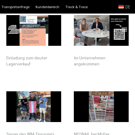
DE
Transportanfrage
Kundenbereich
Track & Trace
Einladung zum deuter
Im Unternehmen
Lagerverkauf
angekommen
Sieger des WM-Tippspiels
NEONAIL bei Müller