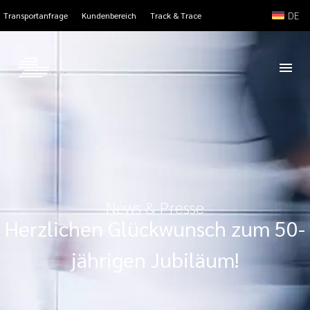
DE
Transportanfrage
Kundenbereich
Track & Trace
News & Presse
Herzlichen Glückwunsch zum 50-
jährigen Jubiläum!