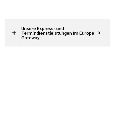
Unsere Express- und
Termindienstleistungen im Europe
Gateway
Unser modernes, videoüberwachtes Umschlagsterminal
mit unmittelbarer Nähe (2 min) zur Autobahn A8 ist die
Voraussetzung, um Ihre Sendung zeiteffizient und
zuverlässig weiter zu verladen. Mithilfe unseres Track &
Trace Tools können Sie den Status Ihrer Sendung
jederzeit nachverfolgen.