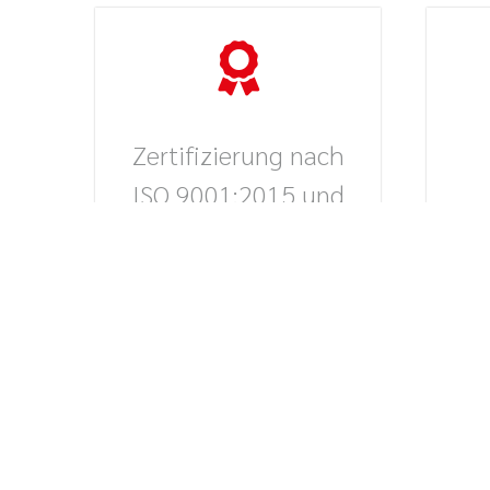
Zertifizierung nach
ISO 9001:2015 und
ISO 14001:2015
Di
Um
Die Andreas Schmid Logistik
AG, Andreas Schmid
Internationale Spedition
GmbH & Co. KG, Andreas
Schmid Kontrakt Logistik
GmbH & Co. KG, Andreas
Lag
Schmid Transport GmbH
sowie die BLS Bavarian