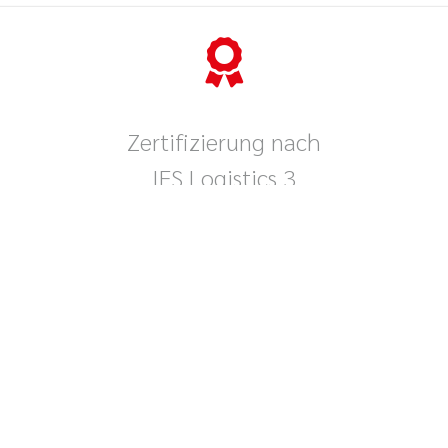
Zertifizierung nach
IFS Logistics 3
e Andreas Schmid Internationale Spedition
GmbH & Co. KG
ist für
schlag / Lagerung und Organisation von Straßentransport von ni
kühlpflichtigen verpackten Lebensmitteln, Verpackungsmaterialien
Kosmetika, Hygieneartikeln, chemischen Haushaltsprodukten un
Bedarfs-/Haushaltsgegenständen zertifiziert.
Die Andreas Schmid Kontrakt Logistik GmbH & Co. KG ist für die
erung, Kommissionierung und Versandabwicklung von kosmetis
Produkten zertifiziert.