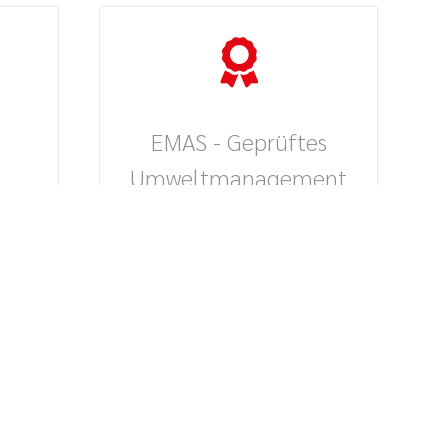
EMAS - Geprüftes
Umweltmanagement
 den
Die Andreas Schmid Logistik
cht
AG, Andreas Schmid
,
Internationale Spedition GmbH
d
& Co. KG, Andreas Schmid
Kontrakt Logistik GmbH & Co.
KG, Andreas Schmid Transport
GmbH sowie die BLS Bavarian
chen
Logistics Solutions GmbH sind
nach dem Eco-Management
and Audit Scheme (EMAS)