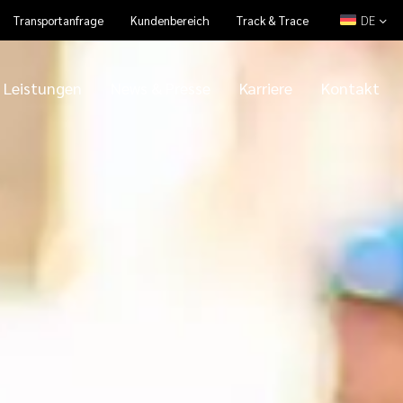
DE
Transportanfrage
Kundenbereich
Track & Trace
Leistungen
News & Presse
Karriere
Kontakt