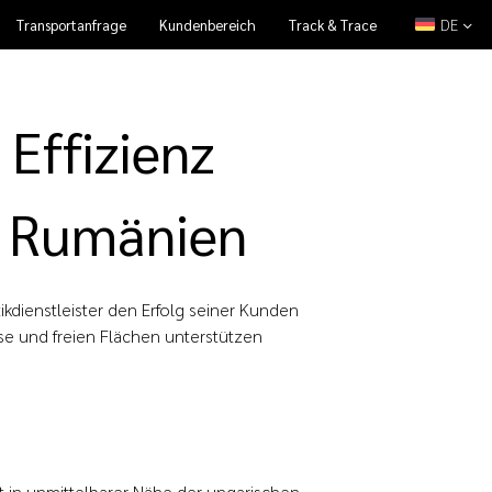
DE
Transportanfrage
Kundenbereich
Track & Trace
Leistungen
News & Presse
Karriere
Kontakt
 Effizienz
in Rumänien
tikdienstleister den Erfolg seiner Kunden
tise und freien Flächen unterstützen
gt in unmittelbarer Nähe der ungarischen