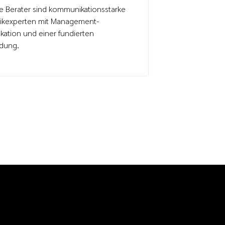
e Berater sind kommunikationsstarke
Ihr Partner f
tikexperten mit Management-
Transportan
ikation und einer fundierten
Andreas Sch
ldung.
Ihnen maßge
transparent