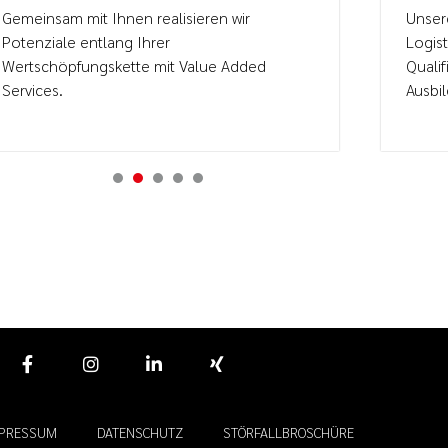
Gemeinsam mit Ihnen realisieren wir
Unser
Potenziale entlang Ihrer
Logis
Wertschöpfungskette mit Value Added
Qualif
Services.
Ausbi
1
2
3
4
5
MPRESSUM
DATENSCHUTZ
STÖRFALLBROSCHÜRE