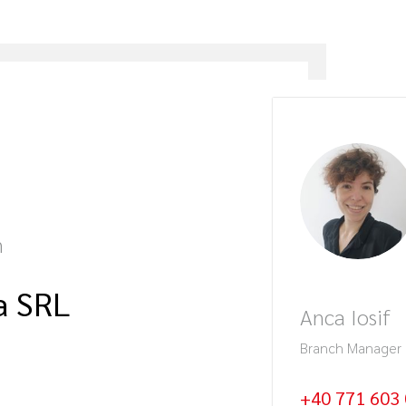
n
a SRL
Anca Iosif
Branch Manager
+40 771 603