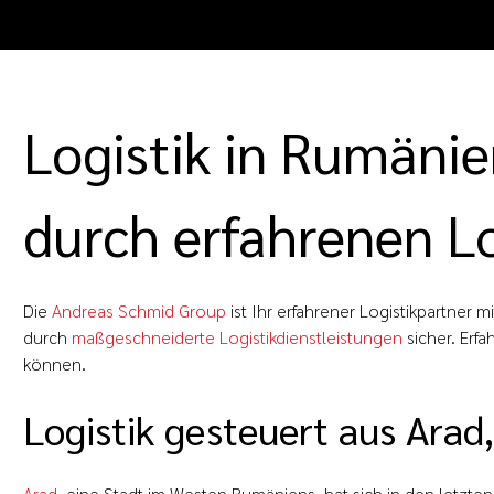
Logistik in Rumänie
durch erfahrenen Lo
Die
Andreas Schmid Group
ist Ihr erfahrener Logistikpartner m
durch
maßgeschneiderte Logistikdienstleistungen
sicher. Erfa
können.
Logistik gesteuert aus Ara
Arad
, eine Stadt im Westen Rumäniens, hat sich in den letzten