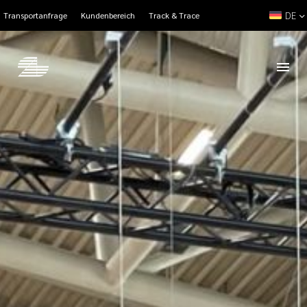
DE
Transportanfrage
Kundenbereich
Track & Trace